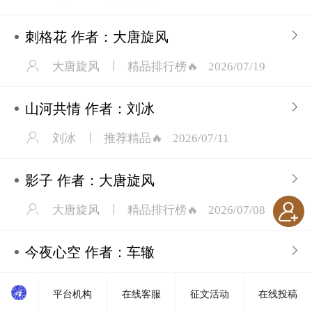
刺格花 作者：大唐旋风
大唐旋风
精品排行榜🔥
2026/07/19
山河共情 作者：刘冰
刘冰
推荐精品🔥
2026/07/11
影子 作者：大唐旋风
大唐旋风
精品排行榜🔥
2026/07/08
今夜心空 作者：车辙
车辙
精品排行榜🔥
2026/07/02
平台机构
在线客服
征文活动
在线投稿