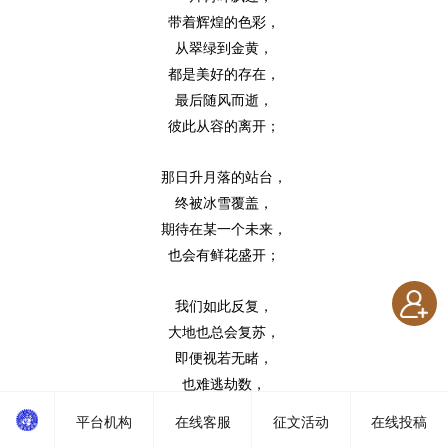
带着辉煌的色彩，
从翠绿到金黄，
都是美好的存在，
最后随风而逝，
彼此从容的离开；
那日升月落的站台，
终被冰雪覆盖，
期待在某一个未来，
也会有鲜花盛开；
我们如此反复，
大地也总会复苏，
即便视若无睹，
也难逃劫数，
花苞与春芽，
平台机构
在线客服
征文活动
在线投稿
还是会在下一季胜出；