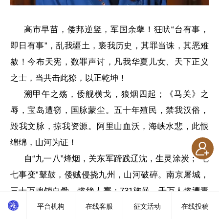
高市早苗，倭邦逆竖，军国余孽！狂吠“台有事，
即日有事”，乱我疆土，亵我历史，其罪当诛，其恶难
赦！今布天宪，数罪声讨，凡我华夏儿女、天下正义
之士，当共击此獠，以正乾坤！
溯甲午之殇，倭舰横戈，狼烟四起；《马关》之
辱，宝岛遭窃，国脉蒙尘。五十年殖民，禁我汉俗，
毁我文脉，掠我资源。阿里山血沃，海峡水悲，此恨
绵绵，山河为证！
自“九一八”烽烟，关东军蹄践辽沈，生灵涂炭；“七
七事变”鼙鼓，倭贼侵挠九州，山河破碎。南京屠城，
三十万魂销白骨，惨绝人寰；731施暴，千万人惨遭毒
平台机构
在线客服
征文活动
在线投稿
虐，天怒人怨。八年抗战，三千五百万同胞喋血，华