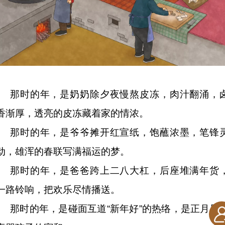
那时的年，是奶奶除夕夜慢熬皮冻，肉汁翻涌，
香渐厚，透亮的皮冻藏着家的情浓。
那时的年，是爷爷摊开红宣纸，饱蘸浓墨，笔锋
动，雄浑的春联写满福运的梦。
那时的年，是爸爸跨上二八大杠，后座堆满年货
一路铃响，把欢乐尽情播送。
那时的年，是碰面互道“新年好”的热络，是正月里