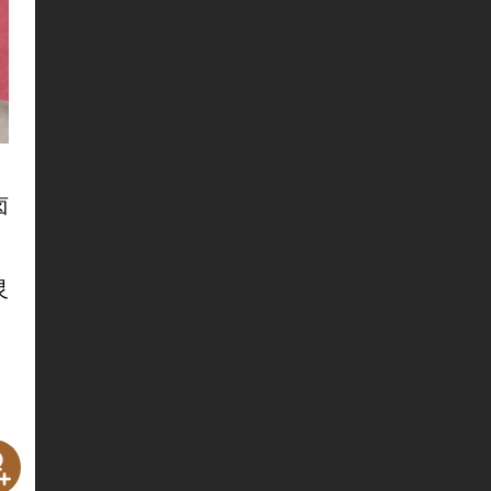
卤
灵
，
不