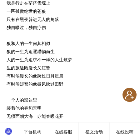
我是行走在茫茫雪塬上
一匹孤傲绝世的苍狼
只有在黑夜躲进无人的角落
独自啜泣，独自疗伤
狼和人的一生何其相似
狼的一生为追逐猎物而生
人的一生为追求不一样的人生筑梦
生的旅途既漫长又短暂
有时候漫长的像跨过日月星晨
有时候短暂的像微风吹过田野
一个人的豁达里
装着他的春和景明
无须面朝大海，亦能春暖花开
无须刻意等待
平台机构
在线客服
征文活动
在线投稿
亦会让岁月在眉弯里绽放开来