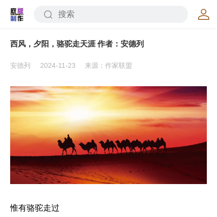
西风，夕阳，骆驼走天涯 作者：安德列
安德列
2024-11-23
来源：作家联盟
惟有骆驼走过