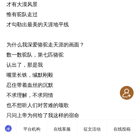
才有大漠风景
惟有驼队走过
才勾勒出最美的天涯地平线
为什么我深爱骆驼走天涯的画面？
数一数驼队，第七匹骆驼
认出了，那是我
嘴里长铁，缄默刚毅
忍住带着血丝的沉默
不求理解，不求同情
也不想听人们对苦难的颂歌
只问上帝为何给了我这样的宿命
我可以跪下，不是对人世间的
平台机构
在线客服
征文活动
在线投稿
那是对大地最深沉的致敬