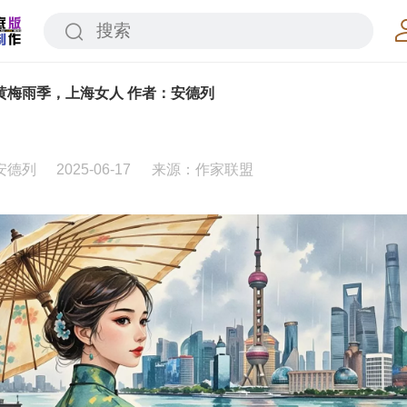
黄梅雨季，上海女人 作者：安德列
安德列
2025-06-17
来源：作家联盟