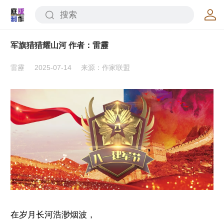
军旗猎猎耀山河 作者：雷靂
雷靂
2025-07-14
来源：作家联盟
在岁月长河浩渺烟波，