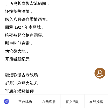
于历史长卷恢宏笔触间，
怀揣炽热深情，
踏入八月铁血柔情画卷。
回溯 1927 年南昌城，
暗夜被起义枪声洞穿。
那声响似春雷，
为沧桑大地，
开启崭新纪元。
硝烟弥漫古老战场，
岁月冲刷烽火边关，
军旗如燃烧信仰，
引领子弟兵奋勇向前。
平台机构
在线客服
征文活动
在线投稿
是长征雪山草地，