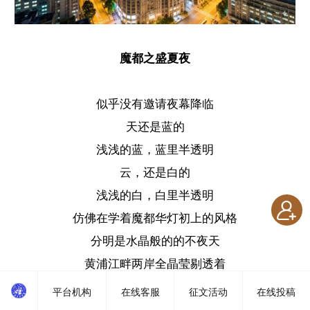
魔都之盛夏夜
似乎没有邀请夜幕降临
天还是蓝的
浅浅的蓝，蓝里半透明
云，还是白的
浅浅的白，白里半透明
仿佛在学着魔都华灯初上的风格
分明是水晶般的的不夜天
黄浦江畔两岸全晶莹剔透着
连江水也是一派华丽的质感
平台机构
在线客服
征文活动
在线投稿
一些阿拉们，在江畔清风里，惬意小酌