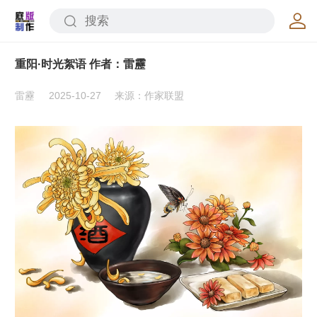
重阳·时光絮语 作者：雷靂
雷靂
2025-10-27
来源：作家联盟